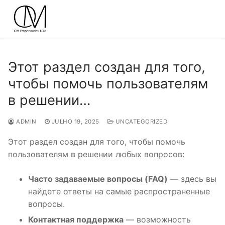
Saltar
para
conteúdo
Pesquisar por:
Этот раздел создан для того,
чтобы помочь пользователям
в решении…
ADMIN
JULHO 19, 2025
UNCATEGORIZED
Этот раздел создан для того, чтобы помочь
пользователям в решении любых вопросов:
Часто задаваемые вопросы (FAQ)
— здесь вы
найдете ответы на самые распространенные
вопросы.
Контактная поддержка
— возможность