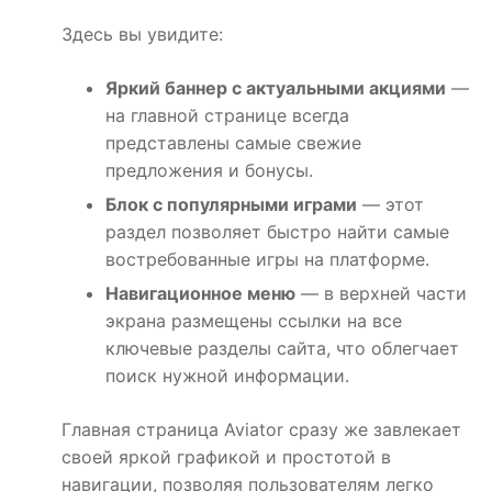
Здесь вы увидите:
Яркий баннер с актуальными акциями
—
на главной странице всегда
представлены самые свежие
предложения и бонусы.
Блок с популярными играми
— этот
раздел позволяет быстро найти самые
востребованные игры на платформе.
Навигационное меню
— в верхней части
экрана размещены ссылки на все
ключевые разделы сайта, что облегчает
поиск нужной информации.
Главная страница Aviator сразу же завлекает
своей яркой графикой и простотой в
навигации, позволяя пользователям легко