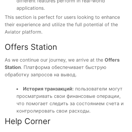
different features perform in real-world
applications.
This section is perfect for users looking to enhance
their experience and utilize the full potential of the
Aviator platform.
Offers Station
As we continue our journey, we arrive at the
Offers
Station
. Платформа обеспечивает быструю
обработку запросов на вывод.
История транзакций:
пользователи могут
просматривать свои финансовые операции,
что помогает следить за состоянием счета и
контролировать свои расходы.
Help Corner