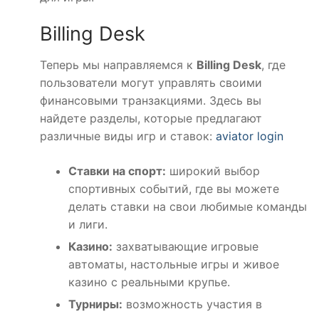
Billing Desk
Теперь мы направляемся к
Billing Desk
, где
пользователи могут управлять своими
финансовыми транзакциями. Здесь вы
найдете разделы, которые предлагают
различные виды игр и ставок:
aviator login
Ставки на спорт:
широкий выбор
спортивных событий, где вы можете
делать ставки на свои любимые команды
и лиги.
Казино:
захватывающие игровые
автоматы, настольные игры и живое
казино с реальными крупье.
Турниры:
возможность участия в