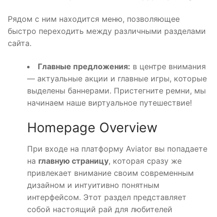
Рядом с ним находится меню, позволяющее
быстро переходить между различными разделами
сайта.
Главные предложения:
в центре внимания
— актуальные акции и главные игры, которые
выделены баннерами. Пристегните ремни, мы
начинаем наше виртуальное путешествие!
Homepage Overview
При входе на платформу Aviator вы попадаете
на
главную страницу
, которая сразу же
привлекает внимание своим современным
дизайном и интуитивно понятным
интерфейсом. Этот раздел представляет
собой настоящий рай для любителей