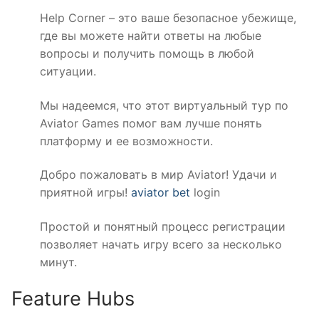
Help Corner – это ваше безопасное убежище,
где вы можете найти ответы на любые
вопросы и получить помощь в любой
ситуации.
Мы надеемся, что этот виртуальный тур по
Aviator Games помог вам лучше понять
платформу и ее возможности.
Добро пожаловать в мир Aviator! Удачи и
приятной игры!
aviator bet
login
Простой и понятный процесс регистрации
позволяет начать игру всего за несколько
минут.
Feature Hubs