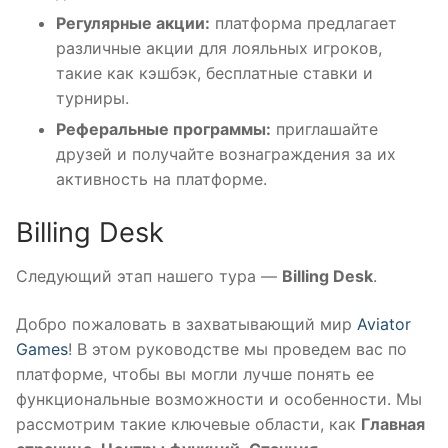
Регулярные акции:
платформа предлагает
различные акции для лояльных игроков,
такие как кэшбэк, бесплатные ставки и
турниры.
Реферальные программы:
приглашайте
друзей и получайте вознаграждения за их
активность на платформе.
Billing Desk
Следующий этап нашего тура —
Billing Desk
.
Добро пожаловать в захватывающий мир
Aviator
Games
! В этом руководстве мы проведем вас по
платформе, чтобы вы могли лучше понять ее
функциональные возможности и особенности. Мы
рассмотрим такие ключевые области, как
Главная