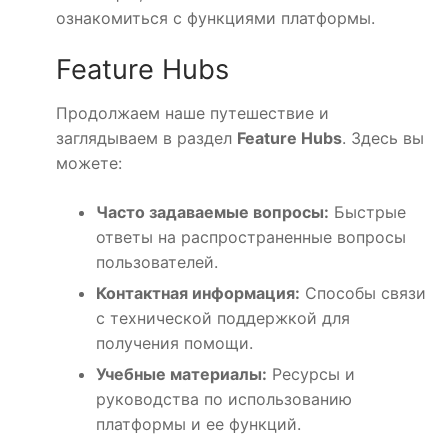
ознакомиться с функциями платформы.
Feature Hubs
Продолжаем наше путешествие и
заглядываем в раздел
Feature Hubs
. Здесь вы
можете:
Часто задаваемые вопросы:
Быстрые
ответы на распространенные вопросы
пользователей.
Контактная информация:
Способы связи
с технической поддержкой для
получения помощи.
Учебные материалы:
Ресурсы и
руководства по использованию
платформы и ее функций.