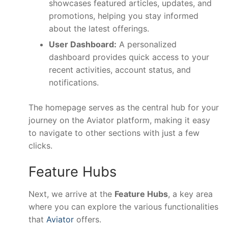
showcases featured articles, updates, and
promotions, helping you stay informed
about the latest offerings.
User Dashboard:
A personalized
dashboard provides quick access to your
recent activities, account status, and
notifications.
The homepage serves as the central hub for your
journey on the Aviator platform, making it easy
to navigate to other sections with just a few
clicks.
Feature Hubs
Next, we arrive at the
Feature Hubs
, a key area
where you can explore the various functionalities
that
Aviator
offers.