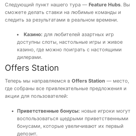
Следующий пункт нашего тура —
Feature Hubs
. Вы
сможете делать ставки на любимые команды и
следить за результатами в реальном времени.
Казино:
для любителей азартных игр
доступны слоты, настольные игры и живое
казино, где можно поиграть с настоящими
дилерами.
Offers Station
Теперь мы направляемся в
Offers Station
— место,
где собраны все привлекательные предложения и
акции для пользователей:
Приветственные бонусы:
новые игроки могут
воспользоваться щедрыми приветственными
бонусами, которые увеличивают их первый
депозит.