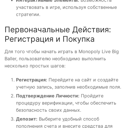
Интерактивные Элементы:
Возможность
участвовать в игре, используя собственные
стратегии.
Первоначальные Действия:
Регистрация и Покупка
Для того чтобы начать играть в Monopoly Live Big
Baller, пользователю необходимо выполнить
несколько простых шагов:
Регистрация:
Перейдите на сайт и создайте
учетную запись, заполнив необходимые поля.
Подтверждение Личности:
Пройдите
процедуру верификации, чтобы обеспечить
безопасность своих данных.
Депозит:
Выберите удобный способ
пополнения счета и внесите средства для