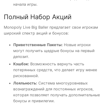
начала игры.
Полный Набор Акций
Monopoly Live Big Baller предлагает свои игрокам
широкий спектр акций и бонусов:
Приветственные Пакеты:
Новые игроки
могут получить щедрые бонусы на первый
депозит.
Кэшбэк:
Возможность вернуть часть
потерянных средств, что делает игру менее
рискованной.
Лояльность:
Система многоуровневых
вознаграждений для постоянных игроков,
которая позволяет получать дополнительные
бонусы и привилегии.